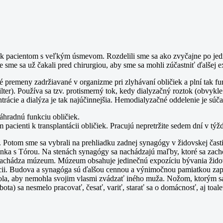
i k pacientom s veľkým úsmevom. Rozdelili sme sa ako zvyčajne po jedn
ne sme sa už čakali pred chirurgiou, aby sme sa mohli zúčastniť ďalšej 
é premeny zadržiavané v organizme pri zlyhávaní obličiek a plní tak fu
lter). Používa sa tzv. protismerný tok, kedy dialyzačný roztok (obvy
trácie a dialýza je tak najúčinnejšia. Hemodialyzačné oddelenie je súč
hradnú funkciu obličiek.
am pacienti k transplantácii obličiek. Pracujú nepretržite sedem dní v 
j. Potom sme sa vybrali na prehliadku zadnej synagógy v židovskej čas
ránka s Tórou. Na stenách synagógy sa nachádzajú maľby, ktoré sa zach
 nachádza múzeum. Múzeum obsahuje jedinečnú expozíciu bývania žid
radícii. Budova a synagóga sú ďalšou cennou a výnimočnou pamiatkou 
hola, aby nemohla svojim vlasmi zvádzať iného muža. Nožom, ktorým sa
ta) sa nesmelo pracovať, česať, variť, starať sa o domácnosť, aj toale