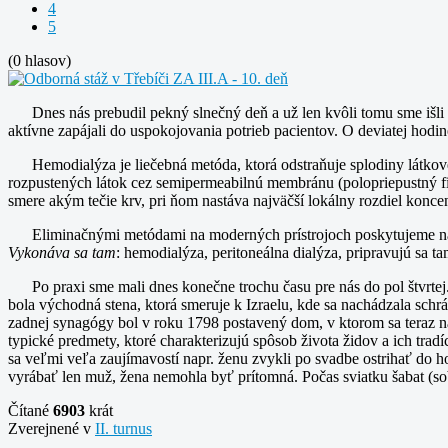
4
5
(0 hlasov)
Dnes nás prebudil pekný slnečný deň a už len kvôli tomu sme išl
aktívne zapájali do uspokojovania potrieb pacientov. O deviatej hodi
Hemodialýza je liečebná metóda, ktorá odstraňuje splodiny látkov
rozpustených látok cez semipermeabilnú membránu (polopriepustný fi
smere akým tečie krv, pri ňom nastáva najväčší lokálny rozdiel koncen
Eliminačnými metódami na moderných prístrojoch poskytujeme ná
Vykonáva sa tam
: hemodialýza, peritoneálna dialýza, pripravujú sa t
Po praxi sme mali dnes konečne trochu času pre nás do pol štvrte
bola východná stena, ktorá smeruje k Izraelu, kde sa nachádzala sch
zadnej synagógy bol v roku 1798 postavený dom, v ktorom sa teraz
typické predmety, ktoré charakterizujú spôsob života židov a ich t
sa veľmi veľa zaujímavostí napr. ženu zvykli po svadbe ostrihať do 
vyrábať len muž, žena nemohla byť prítomná. Počas sviatku šabat (sobo
Čítané
6903
krát
Zverejnené v
II. turnus