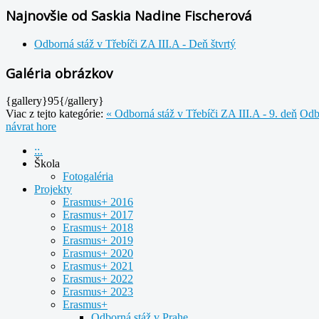
Najnovšie od Saskia Nadine Fischerová
Odborná stáž v Třebíči ZA III.A - Deň štvrtý
Galéria obrázkov
{gallery}95{/gallery}
Viac z tejto kategórie:
« Odborná stáž v Třebíči ZA III.A - 9. deň
Odbo
návrat hore
::.
Škola
Fotogaléria
Projekty
Erasmus+ 2016
Erasmus+ 2017
Erasmus+ 2018
Erasmus+ 2019
Erasmus+ 2020
Erasmus+ 2021
Erasmus+ 2022
Erasmus+ 2023
Erasmus+
Odborná stáž v Prahe