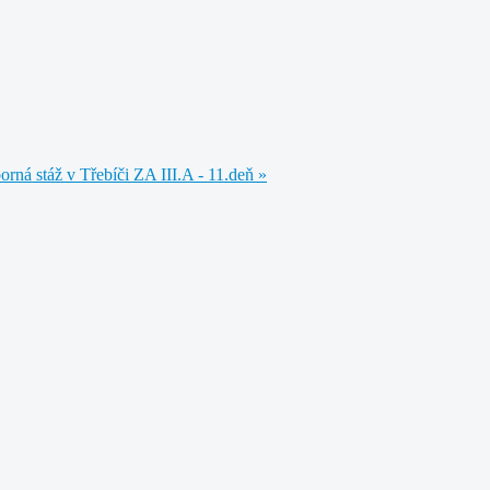
rná stáž v Třebíči ZA III.A - 11.deň »