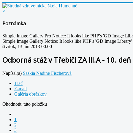
×
Poznámka
Simple Image Gallery Pro Notice: It looks like PHP's 'GD Image Librar
Simple Image Gallery Notice: It looks like PHP's 'GD Image Library' i
štvrtok, 13 jún 2013 00:00
Odborná stáž v Třebíči ZA III.A - 10. deň
Napísal(a)
Saskia Nadine Fischerová
Tlač
E-mail
Galéria obrázkov
Ohodnotiť túto položku
1
2
3