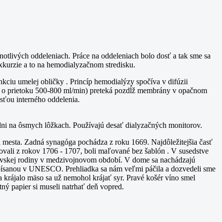
otlivých oddeleniach. Práce na oddeleniach bolo dosť a tak sme sa
exkurzie a to na hemodialyzačnom stredisku.
nkciu umelej obličky . Princíp hemodialýzy spočíva v difúzii
kle o prietoku 500-800 ml/min) preteká pozdĺž membrány v opačnom
asťou interného oddelenia.
týždni na ôsmych lôžkach. Používajú desať dialyzačných monitorov.
ti mesta. Zadná synagóga pochádza z roku 1669. Najdôležitejšia časť
ovali z rokov 1706 - 1707, boli maľované bez šablón . V susedstve
ovskej rodiny v medzivojnovom období. V dome sa nachádzajú
zapísanou v UNESCO. Prehliadka sa nám veľmi páčila a dozvedeli sme
 krájalo mäso sa už nemohol krájať syr. Pravé košér víno smel
tný papier si museli natrhať deň vopred.