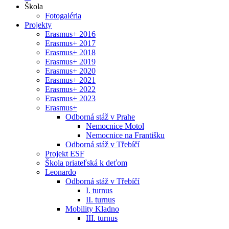
Škola
Fotogaléria
Projekty
Erasmus+ 2016
Erasmus+ 2017
Erasmus+ 2018
Erasmus+ 2019
Erasmus+ 2020
Erasmus+ 2021
Erasmus+ 2022
Erasmus+ 2023
Erasmus+
Odborná stáž v Prahe
Nemocnice Motol
Nemocnice na Františku
Odborná stáž v Třebíčí
Projekt ESF
Škola priateľská k deťom
Leonardo
Odborná stáž v Třebíčí
I. turnus
II. turnus
Mobility Kladno
III. turnus