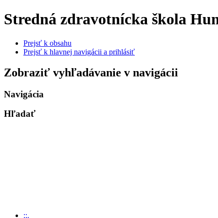
Stredná zdravotnícka škola H
Prejsť k obsahu
Prejsť k hlavnej navigácii a prihlásiť
Zobraziť vyhľadávanie v navigácii
Navigácia
Hľadať
::.