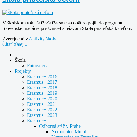
V školskom roku 2023/2024 sme sa opäť zapojili do programu
Slovenskej nadácie pre Unicef s názvom Škola priateľská k deťom.
Zverejnené v
Aktivity školy
Čítať ďalej...
::.
Škola
Fotogaléria
Projekty
Erasmus+ 2016
Erasmus+ 2017
Erasmus+ 2018
Erasmus+ 2019
Erasmus+ 2020
Erasmus+ 2021
Erasmus+ 2022
Erasmus+ 2023
Erasmus+
Odborná stáž v Prahe
Nemocnice Motol