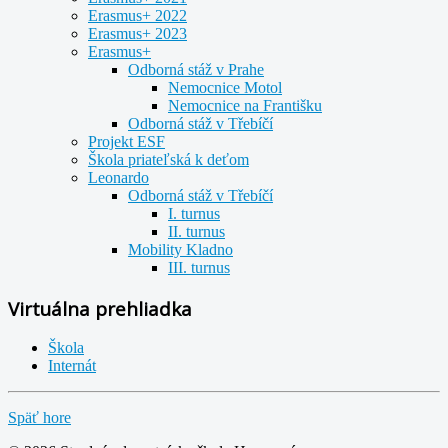
Erasmus+ 2022
Erasmus+ 2023
Erasmus+
Odborná stáž v Prahe
Nemocnice Motol
Nemocnice na Františku
Odborná stáž v Třebíčí
Projekt ESF
Škola priateľská k deťom
Leonardo
Odborná stáž v Třebíčí
I. turnus
II. turnus
Mobility Kladno
III. turnus
Virtuálna prehliadka
Škola
Internát
Späť hore